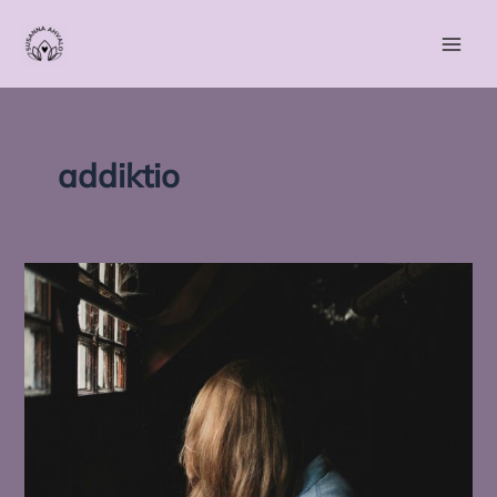
Siirry
sisältöön
addiktio