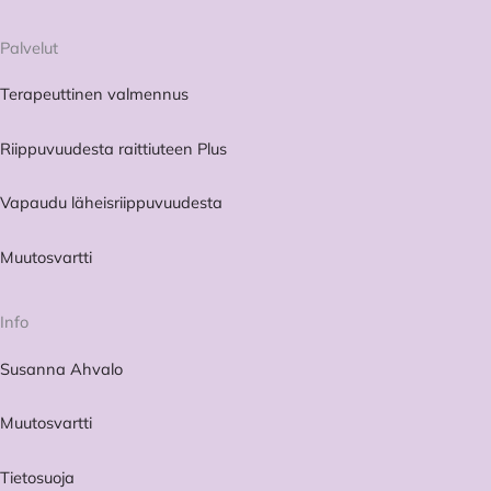
–
kun
Palvelut
riippuvuus
vain
Terapeuttinen valmennus
vaihtaa
muotoaan
Riippuvuudesta raittiuteen Plus
Vapaudu läheisriippuvuudesta
Muutosvartti
Info
Susanna Ahvalo
Muutosvartti
Tietosuoja