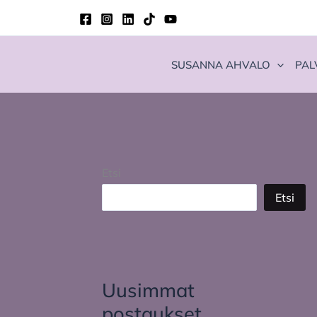
Siirry
sisältöön
SUSANNA AHVALO
PAL
Etsi
Etsi
Uusimmat
postaukset