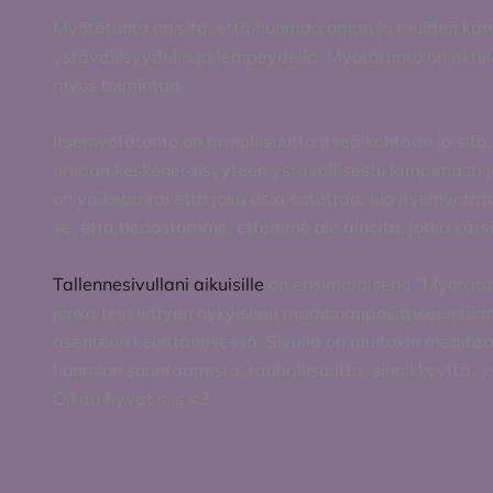
Myötätunto on sitä, että huomaa oman ja muiden kärs
ystävällisyydellä ja lempeydellä. Myötätunto on aktiiv
myös toimintaa.
Itsemyötätunto on armollisuutta itseä kohtaan ja sitä
omaan keskeneräisyyteen ystävällisesti, lämpimästi j
on vaikeaa tai että joku asia satuttaa, luo itsemyöt
se, että tiedostamme, ettemme ole ainoita, jotka kärs
Tallennesivullani aikuisille
on ensimmäisenä ”Myötätun
jonka tein liittyen nykyiseen maailmanpoliittiseen ti
asenteen kehittämisessä. Sivulla on muitakin meditaati
huomion suuntaamista, rauhallisuutta, sinnikkyyttä, ys
Olkaa hyvät siis <3