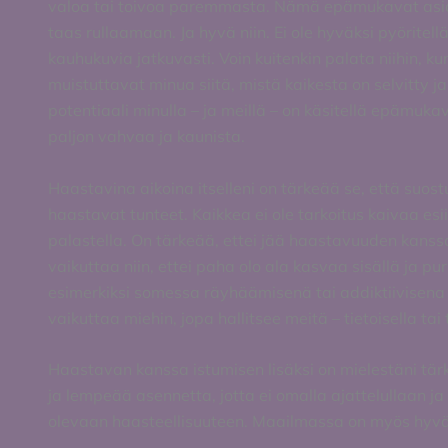
valoa tai toivoa paremmasta. Nämä epämukavat asiat
taas rullaamaan. Ja hyvä niin. Ei ole hyväksi pyörite
kauhukuvia jatkuvasti. Voin kuitenkin palata niihin, ku
muistuttavat minua siitä, mistä kaikesta on selvitty j
potentiaali minulla – ja meillä – on käsitellä epämuk
paljon vahvaa ja kaunista.
Haastavina aikoina itselleni on tärkeää se, että su
haastavat tunteet. Kaikkea ei ole tarkoitus kaivaa esi
palastella. On tärkeää, ettei jää haastavuuden kans
vaikuttaa niin, ettei paha olo ala kasvaa sisällä ja pu
esimerkiksi somessa räyhäämisenä tai addiktiivisena 
vaikuttaa miehin, jopa hallitsee meitä – tietoisella ta
Haastavan kanssa istumisen lisäksi on mielestäni tärk
ja lempeää asennetta, jotta ei omalla ajattelullaan ja
olevaan haasteellisuuteen. Maailmassa on myös hyv