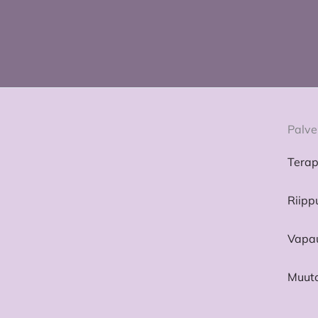
Palve
Terap
Riipp
Vapau
Muuto