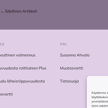
←
Edellinen Artikkeli
lut
Info
euttinen valmennus
Susanna Ahvalo
uvuudesta raittiuteen Plus
Muutosvartti
du läheisriippuvuudesta
Tietosuoja
Käytämme evä
svartti
käyttökokem
ymmärtämään
toimi odotet