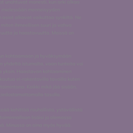
 unohtuvat monesti, kun arki alkaa
llä mielessään menneisyyden
n asiat alkavat vaikuttaa synkiltä. Ne
a miten ihmeellisen suuri ja vahva
avuutta ja haastavuutta. Meissä on
ostun kohtaamaan ja hyväksymään
in yhdeltä istumalta, vaan tunteita voi
sa yksin. Haastavan kohtaaminen
rkautua ei-rakentavilla tavoilla kuten
toimintana. Kaikki mikä jää sisään,
i tiedostamattomalla tasolla.
eää kehittää rauhallista, ystävällistä
 toiminnallaan lisäisi jo olemassa
ää. Minussa on aina myös hyvää.