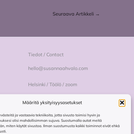
Seuraava Artikkeli
→
Tiedot / Contact
hello@susannaahvalo.com
Helsinki / Töölö / zoom
Yhteydenottolomake
Määritä yksityisyysasetukset
steitä ja vastaavia tekniikoita, jotta sivusto toimisi hyvin ja
uksesi olisi mahdollisimman sujuva. Suostumalla autat meitä
, miten käytät sivustoa. Ilman suostumusta kaikki toiminnot eivät ehkä
usti.