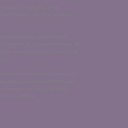
imyksen ja suhtautuu siihen
inen prosessi, joka pitää sisällään
, että harjoittelee suhtautumaan
a lempeästi. Jo sen tiedostaminen, että
ätuntoa. Itsemyötätuntoon kuuluu myös
ivät.
tomeditaatio sodan koskettaessa”,
lanteeseen. Se auttaa myötätuntoisen
oita, joiden avulla voi kehittää
tävällisyyttä jne.