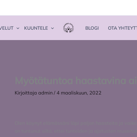
VELUT
KUUNTELE
BLOGI
OTA YHTEYT
Myötätuntoa haastavina ai
Kirjoittaja
admin
/
4 maaliskuun, 2022
Olen käynyt elämässäni läpi paljon haasteita ja vaikei
on tuntunut siltä, ettei tunteiden ja ajatusten muser