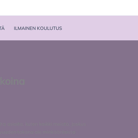
TÄ
ILMAINEN KOULUTUS
koina
ta asioita, kuten kaikki meistä. Joskus
tavuuden takana ole minkäänlaista